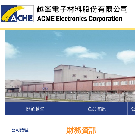
關於越峯
產品資訊
財務資訊
公司治理