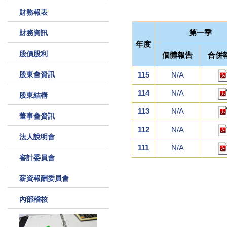
財務報表
第一季
財務資訊
年度
股價股利
個體報告
合併
股東會資訊
115
N/A
114
N/A
股東結構
113
N/A
董事會資訊
112
N/A
法人說明會
111
N/A
審計委員會
薪資報酬委員會
內部稽核