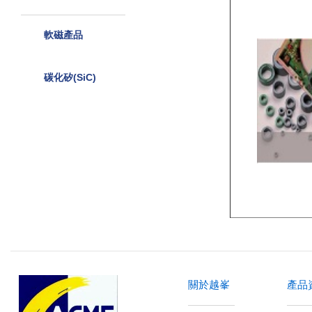
軟磁產品
碳化矽(SiC)
關於越峯
產品資